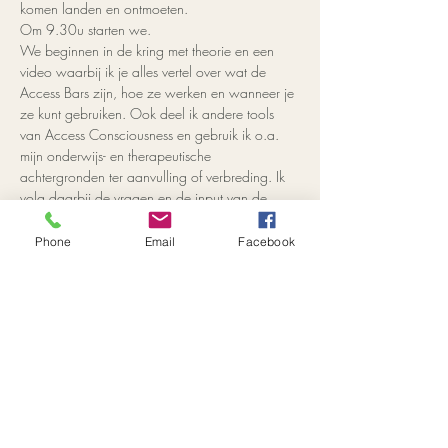
komen landen en ontmoeten.
Om 9.30u starten we.
We beginnen in de kring met theorie en een 
video waarbij ik je alles vertel over wat de 
Access Bars zijn, hoe ze werken en wanneer je 
ze kunt gebruiken. Ook deel ik andere tools 
van Access Consciousness en gebruik ik o.a. 
mijn onderwijs- en therapeutische 
achtergronden ter aanvulling of verbreding. Ik 
volg daarbij de vragen en de input van de 
deelnemers, waardoor elke class en uniek 
karakter krijgt.
Phone
Email
Facebook
Het grootste deel  van deze dag ga je 
praktisch aan de slag en ga je 2 Bars sessies 
geven en 2 sessies ontvangen! Wat zorgt voor 
niet alleen een leerzame maar ook een 
heerlijke, bijzondere en ontspannen dag.
Meer weergeven