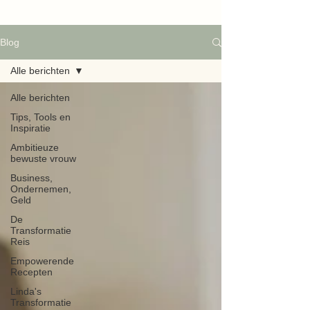
Blog
Alle berichten
Alle berichten
Tips, Tools en
Inspiratie
Ambitieuze
bewuste vrouw
Business,
Ondernemen,
Geld
De
Transformatie
Reis
Empowerende
Recepten
Linda's
Transformatie