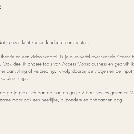
e
dat je even kunt komen landen en ontmoeten.
heorie en een video waarbij ik je alles vertel over wat de Access 
. Ook deel ik andere tools van Access Consciousness en gebruik ik 
ter aanvulling of verbreding. Ik volg daarbij de vragen en de input
arakter krijgt.
dag ga je praktisch aan de slag en ga je 2 Bars sessies geven en 2
eerzame maar ook een heerlijke, bijzondere en ontspannen dag.