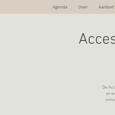
Agenda
Over
Aanbod
Acces
De Acce
en en
ontva