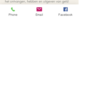
het ontvangen, hebben en uitgeven van geld 
en nog veel meer. Als Access Joy of Business 
Facilitator heb ik trainingen gehad van de 
Phone
Email
Facebook
oprichter van Joy of business zelf; Simone 
Milasas. Joy of Business is een specialty van 
Access Consciousness en er wordt dan ook 
gebruik gemaakt van verschillende Access tools 
met daarop aanvullende tools en technieken 
gespecialiseerd voor Business. 
Incl. Manual
Investering: E375,-
Deel dit evenement
info@lindaverschuren.com
|
0650254037
|
Tilburg, Noord-Brabant, Nederland | ©
copyright Website, afbeeldingen en Teksten
2024 Linda Verschuren