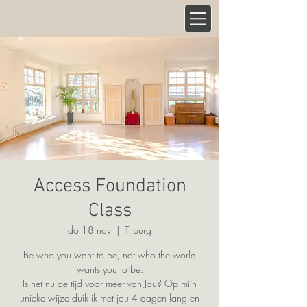
Access Foundation
Class
do 18 nov
  |  
Tilburg
Be who you want to be, not who the world
wants you to be.
Is het nu de tijd voor meer van Jou? Op mijn
unieke wijze duik ik met jou 4 dagen lang en