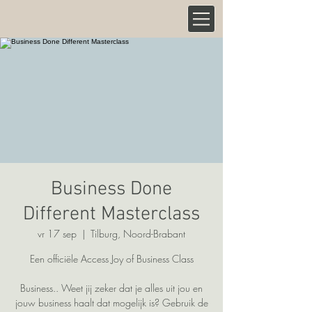
Business Done
Different Masterclass
vr 17 sep
  |  
Tilburg, Noord-Brabant
Een officiële Access Joy of Business Class
Business.. Weet jij zeker dat je alles uit jou en
jouw business haalt dat mogelijk is? Gebruik de