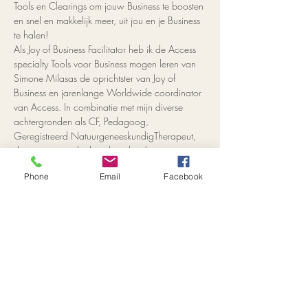
Tools en Clearings om jouw Business te boosten 
en snel en makkelijk meer, uit jou en je Business 
te halen!
Als Joy of Business Facilitator heb ik de Access 
specialty Tools voor Business mogen leren van 
Simone Milasas de oprichtster van Joy of 
Business en jarenlange Worldwide coordinator 
van Access. In combinatie met mijn diverse 
achtergronden als CF, Pedagoog, 
Geregistreerd NatuurgeneeskundigTherapeut, 
docent en moeder kan ik zo breder en op mijn 
geheel eigen manier meekijken, vertellen en 
Phone
Email
Facebook
faciliteren.
In deze 3 daagse Masterclass van Access Joy 
of Business, nemen we een diepe duik in jouw 
overtuigingen, patronen, uitdagingen en 
gedrag met betrekking tot business en geld. 
Veel van deze automatische processen zijn 
onbewust en het geeft jou helderheid en vat op 
de zaak als je er bewuster van bent.…
Meer weergeven