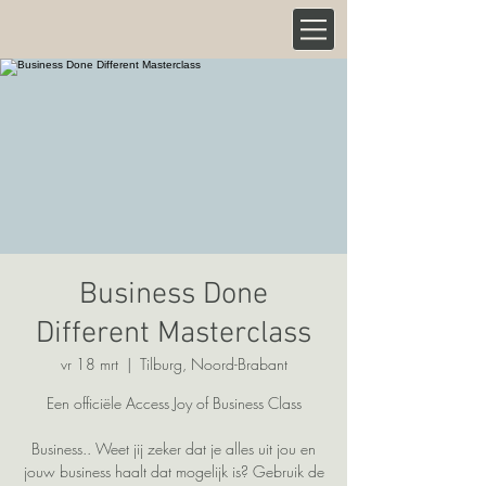
Business Done
Different Masterclass
vr 18 mrt
  |  
Tilburg, Noord-Brabant
Een officiële Access Joy of Business Class
Business.. Weet jij zeker dat je alles uit jou en
jouw business haalt dat mogelijk is? Gebruik de