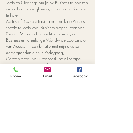
Tools en Clearings om jouw Business te boosten 
en snel en makkelijk meer, uit jou en je Business 
te halen!
Als Joy of Business Facilitator heb ik de Access 
specialty Tools voor Business mogen leren van 
Simone Milasas de oprichtster van Joy of 
Business en jarenlange Worldwide coordinator 
van Access. In combinatie met mijn diverse 
achtergronden als CF, Pedagoog, 
Geregistreerd NatuurgeneeskundigTherapeut, 
docent en moeder kan ik zo breder en op mijn 
geheel eigen manier meekijken, vertellen en 
Phone
Email
Facebook
faciliteren.
In deze 3 daagse Masterclass van Access Joy 
of Business, nemen we een diepe duik in jouw 
overtuigingen, patronen, uitdagingen en 
gedrag met betrekking tot business en geld. 
Veel van deze automatische processen zijn 
onbewust en het geeft jou helderheid en vat op 
de zaak als je er bewuster van bent.…
Meer weergeven