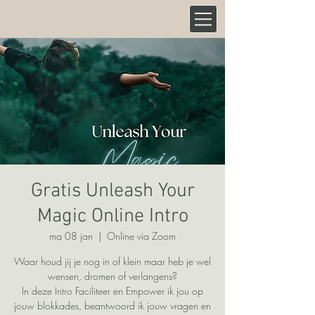
Gratis Unleash Your
Magic Online Intro
ma 08 jan
  |  
Online via Zoom
Waar houd jij je nog in of klein maar heb je wel
wensen, dromen of verlangens?
In deze Intro Faciliteer en Empower ik jou op
jouw blokkades, beantwoord ik jouw vragen en