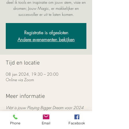
deel ik tools en inspiratie om jouw stem, visie en
dromen; Jouw Magic, er makkelijker en
succesvoller er uit te laten komen.
Registratie is afgesloten
Andere evenementen bekijken
Tijd en locatie
08 jan 2024, 19:30 – 20:00
Online via Zoom
Meer informatie
Wat is jouw Playing Bigger Dream voor 2024
?
Waar houd jij je nog in of klein maar heb je wel
Phone
Email
Facebook
wensen, dromen of verlangens?