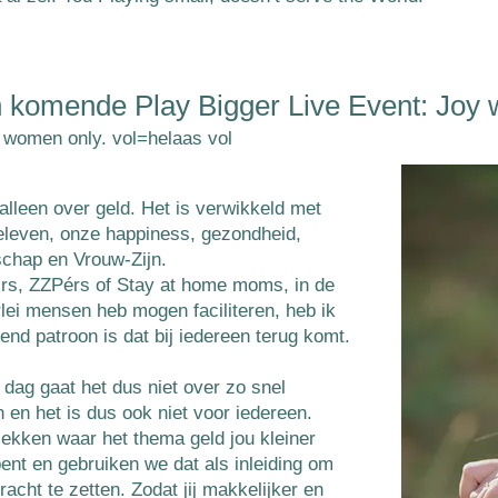
n komende Play Bigger
Live Event: Joy 
r women only. vol=helaas vol
alleen over geld. Het is verwikkeld met
eleven, onze happiness, gezondheid,
chap en Vrouw-Zijn.
airs, ZZPérs of Stay at home moms, in de
rlei mensen heb mogen faciliteren, heb ik
nd patroon is dat bij iedereen terug komt.
 dag gaat het dus niet over zo snel
 en het is dus ook niet voor iedereen.
lekken waar het thema geld jou kleiner
bent en gebruiken we dat als inleiding om
kracht te zetten. Zodat jij makkelijker en