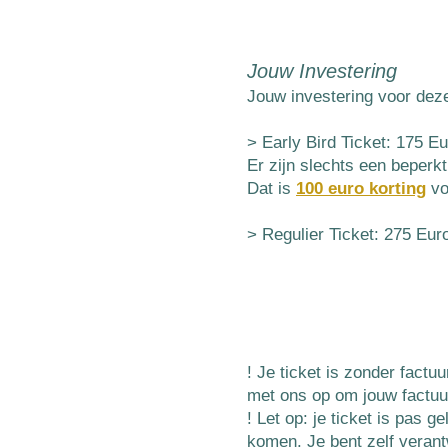
Jouw Investe
ring
Jouw investering voor deze
> Early Bird Ticket: 175 E
Er zijn slechts een beperkt
Dat is
100 euro korting
vo
> Regulier Ticket: 275 Euro​
! Je ticket is zonder factu
met ons op om jouw factuu
! Let op: je ticket is pas 
komen. Je bent zelf verant