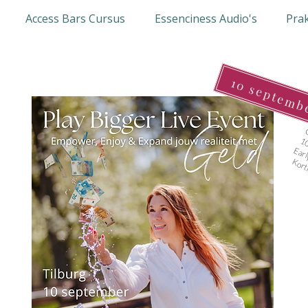
Access Bars Cursus
Essenciness Audio's
Prak
10 septemb
C
10
Earl
Kort