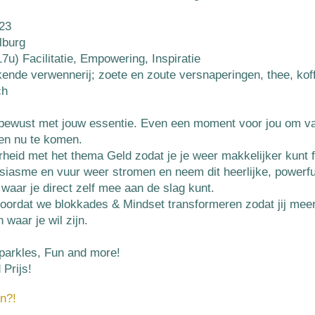
23
lburg
7u) Facilitatie, Empowering, Inspiratie
ekende verwennerij; zoete en zoute versnaperingen, thee, koff
ch
 bewust met jouw essentie. Even een moment voor jou om va
 en nu te komen.
rheid met het thema Geld zodat je je weer makkelijker kunt f
siasme en vuur weer stromen en neem dit heerlijke, powerfu
 waar je direct zelf mee aan de slag kunt.
r doordat we blokkades & Mindset transformeren zodat jij mee
waar je wil zijn.
Sparkles, Fun and more!
 Prijs!
n?!