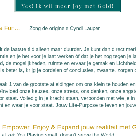
Yes! Ik wil meer Joy met Geld!
e Fun...
Zong
de originele
Cyndi Lauper
dt de laatste tijd alleen maar duurder. Je kunt dan direct mer
entie en je het voor je laat werken óf dat je het nog tegen je 
d, de mogelijkheden, ruimte en ervaar je gemak en Lichtheid 
is beter is,
krijg je oordelen of conclusies, zwaarte, zorgen o
vaak 1 van de grootste afleidingen om ons klein te houden en 
beïnvloed onze keuzes, onze stress, ons denken, onze angs
or staat. Volledig in je kracht staan, verbonden met wie je in
nt en waar je voor staat. Jouw Life-Purpose te leven en jouw
n Empower, Enjoy & Expand jouw realiteit met G
l zei: You Playing small, doesn’t serve the World.