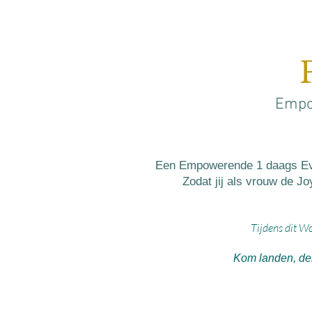
Empow
Een Empowerende 1 daags Even
Zodat jij als vrouw de J
Tijdens dit W
Kom landen, dele