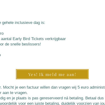
 gehele inclusieve dag is:
uro
 aantal Early Bird Tickets verkrijgbaar
or de snelle beslissers!
​
Yes! Ik meld me aan!
ur. Mocht je een factuur willen dan vragen wij 5 euro admini
r aan te vragen.
geldig en je plaats is pas gereserveerd ná betaling. Betaal du
woordelijk voor een juiste betaling, duidelijk voorzien van 