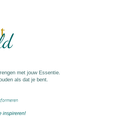
t
ld
brengen met jouw Essentie.
ouden als dat je bent.
sformeren
e inspireren!