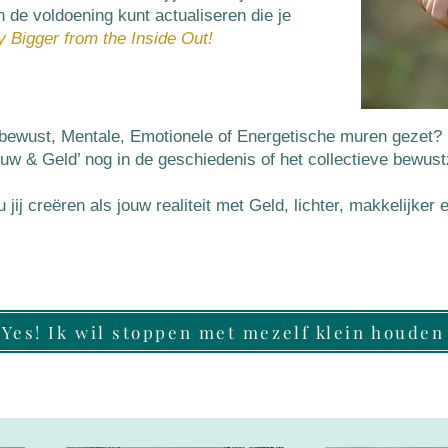
de voldoening kunt actualiseren die je
y Bigger from the Inside Out!
nbewust, Mentale, Emotionele of Energetische muren gezet?
w & Geld’ nog in de geschiedenis of het collectieve bewust
 jij creëren als jouw realiteit met Geld, lichter, makkelijke
Yes! Ik wil stoppen met mezelf klein houden