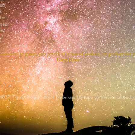
van
s
 het
 naar
ier
…!
n oordeel te gaan, van jezelf of iemand anders, en je doet dat
Dain Heer-
37| Tilburg, Noord-Brabant, Nederland | © copyright Website, afbeelding