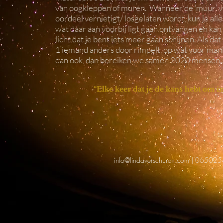
van oogkleppen of muren. Wanneer de ‘muur’ 
oordeel vernietigt/ losgelaten wordt, kun je alle
wat daar aan voorbij ligt gaan ontvangen en kan
licht dat je bent iets meer gaan schijnen. Als dat
1 iemand anders door rimpelt, op wat voor man
dan ook, dan bereiken we samen 2020 mensen
“Elke keer dat je de kans hebt om i
info@lindaverschuren.com
| 06502540