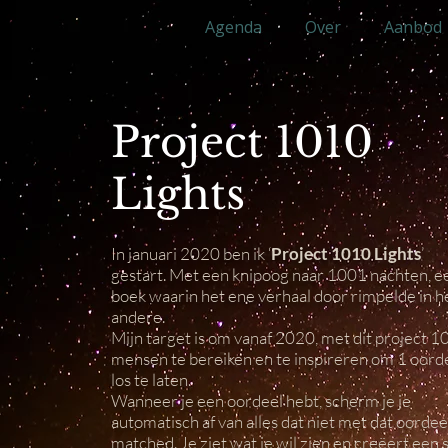
Agenda
Over
Aanbod
Project 1010
Lights
In januari 2020 ben ik ‘
Project 1010 Lights
’
gestart. Met een knipoog naar 1001 nachten, e
boek waarin het ene verhaal door rimpelde in h
andere.
Mijn target is om vanaf 2020, met dit project 
mensen te bereiken en te inspireren om 1 oord
los te laten.
Wanneer je een oordeel hebt, scherm je je
automatisch af van alles dat niet met dat oordee
matched. Je ziet wat je wil zien en creëert een 