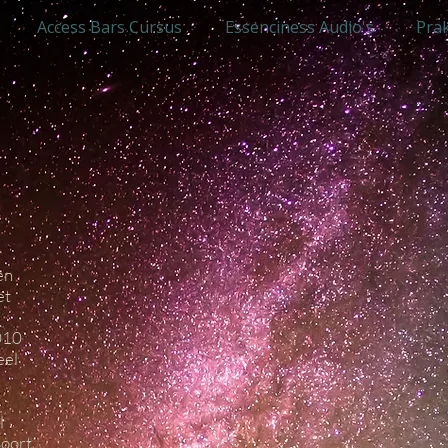
Access Bars Cursus
Essenciness Audio's
Prak
en
et
1010
eel
l
soort