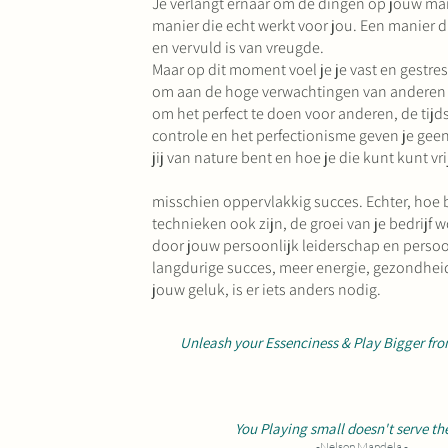
Je verlangt ernaar om de dingen op jouw ma
manier die echt werkt voor jou. Een manier di
en vervuld is van vreugde.
Maar op dit moment voel je je vast en gestre
om aan de hoge verwachtingen van anderen t
om het perfect te doen voor anderen, de tijd
controle en het perfectionisme geven je gee
jij van nature bent en hoe je die kunt kunt vri
misschien oppervlakkig succes. Echter, hoe br
technieken ook zijn, de groei van je bedrijf 
door jouw persoonlijk leiderschap en persoo
langdurige succes, meer energie, gezondhei
jouw geluk, is er iets anders nodig.
Unleash your Essenciness & Play Bigger fro
You Playing small doesn't serve th
-Nelson Mandela -