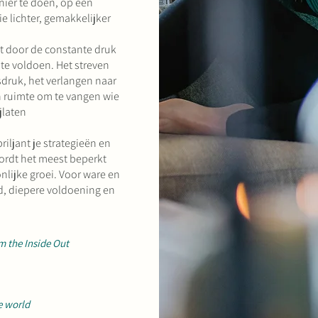
nier te doen, op een
e lichter, gemakkelijker
st door de constante druk
e voldoen. Het streven
sdruk, het verlangen naar
n ruimte om te vangen wie
jlaten
iljant je strategieën en
wordt het meest beperkt
nlijke groei. Voor ware en
d, diepere voldoening en
m the Inside Out
e world