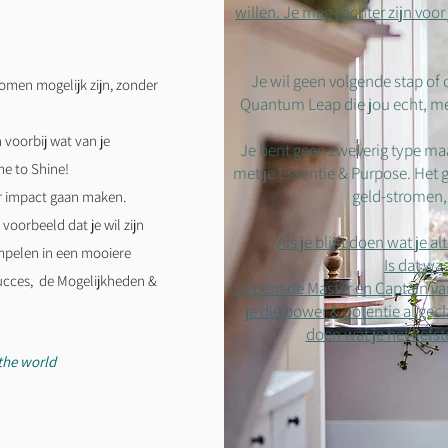
willen. Je mag zachter zijn voor
Je wil geen volgende stap of o
omen mogelijk zijn, zonder
Quantum Leap die jou echt, me
n voorbij wat van je
Je bent geen zweverig type maa
ime to Shine!
met je Essentie & Purpose. Het ge
geld-stromen,
er impact gaan maken.
voorbeeld dat je wil zijn
Als je blijft doen wat je al
impelen in een mooiere
Is dat waa
Succes, de Mogelijkheden &
Jij bent de Master en Captain va
je die power & potentie al gec
doen wat je het liefst
the world