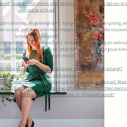
 jezelf, maar je mist steeds meer de helderheid, focus en tijd om te 
voor wat je echt wil.
ptimalisering. Als je eerlijk bent, ben je toe aan die grote sprong, e
er succes, geld en vooral meer impact vanuit jouw unieke vrouwel
leiderschap gaat geven.
r je verlangt naar de relaxedheid, de diepere voldoening en verbin
voel dat het klopt voor jou en dat je dat ook terug ziet in jouw klan
 de successen die je boekt en de impact die je maakt.
tijd deed, dan krijg je wat je altijd kreeg. Is dat ook wat jij verlangt?
r je nu naar toe gaat, wel de plek waar je wil zijn?
n jouw leven en jij hebt de power om te gaan waar je heen wil. Maa
laimd? Of heb jij het gevoel dat je je inhoud, aan het wachten bent 
e zou willen doen, het gevoel dat je vast zit, of geleefd wordt?