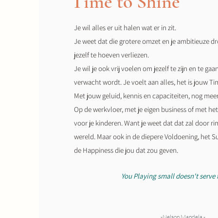
Time to Shine
Je wil alles er uit halen wat er in zit.
Je weet dat die grotere omzet en je
ambitieuze
dr
jezelf te hoeven verliezen.
Je wil je ook vrij voelen om jezelf te zijn en te gaa
verwacht wordt.
Je voelt aan alles, het is jouw T
Met jouw geluid, kennis en capaciteiten, nog me
Op de werkvloer, met je eigen business of met het 
voor je kinderen. Want je weet dat dat zal door r
wereld. Maar ook in de diepere Voldoening, het 
de Happiness die jou dat zou geven.
You Playing small doesn't serve 
-Nelson Mandela -