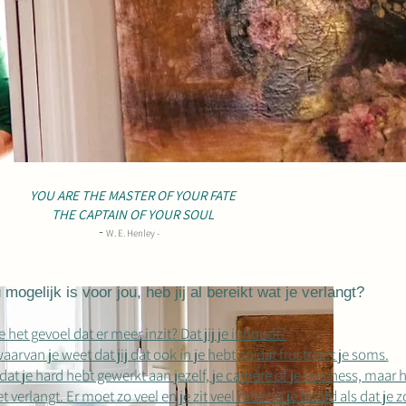
YOU ARE THE MASTER OF YOUR FATE
THE CAPTAIN OF YOUR SOUL
-
W. E. Henley -
 mogelijk is voor jou, heb jij al bereikt wat je verlangt?
e het gevoel dat er meer inzit? Dat jij je inhoudt?
arvan je weet dat jij dat ook in je hebt en dat frustreert je soms.
t je hard hebt gewerkt aan jezelf, je carrière of je business, maar 
t verlangt. Er moet zo veel en je zit veel meer in je hoofd als dat je 