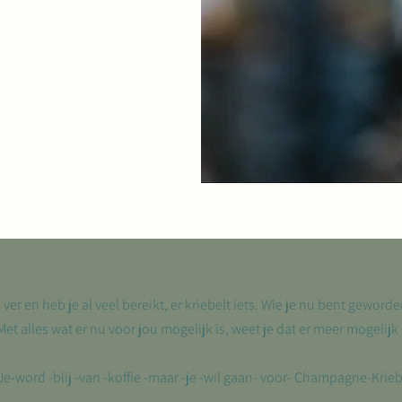
ver en heb je al veel bereikt, er kriebelt iets. Wie je nu bent geworde
. Met alles wat er nu voor jou mogelijk is, weet je dat er meer mogelijk 
Je-word -blij -van -koffie -maar -je -wil gaan- voor- Champagne-Krieb