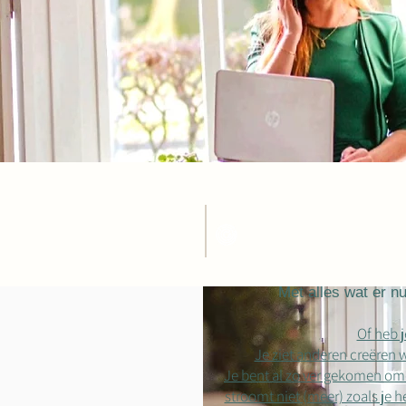
Met alles wat er nu
Of heb j
Je ziet anderen creëren wa
Je bent al zo ver gekomen omda
stroomt niet (meer) zoals je he