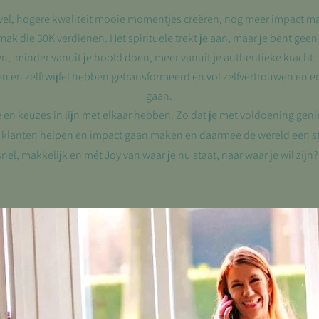
level, hogere kwaliteit mooie momentjes creëren, nog meer impact m
k die 30K verdienen. Het spirituele trekt je aan, maar je bent geen 
len, minder vanuit je hoofd doen, meer vanuit je authentieke krach
n en zelftwijfel hebben getransformeerd en vol zelfvertrouwen en e
gaan.
e en keuzes in lijn met elkaar hebben. Zo dat je met voldoening geni
 klanten helpen en impact gaan maken en daarmee de wereld een s
nel, makkelijk en mét Joy van waar je nu staat, naar waar je wil zijn?