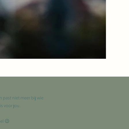
n past niet meer bij wie
is voor jou.
el 😉