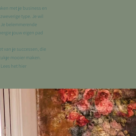
aken met je business en
zweverige type. Je wil
t. Je belemmerende
nergie jouw eigen pad
et van je successen, die
tukje mooier maken.
 Lees het hier