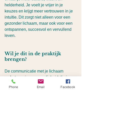
helderheid. Je voelt je vrijer in je 
keuzes en krijgt meer vertrouwen in je 
intuïtie. Dit zorgt niet alleen voor een 
gezonder lichaam, maar ook voor een 
ontspannen, succesvol en vervullend 
leven.
Wil je dit in de praktijk 
brengen?
De communicatie met je lichaam 
verbeteren is een vaardigheid die je 
kunt ontwikkelen en leren inzetten vóór 
Phone
Email
Facebook
je. In mijn trainingen leer je hoe je deze 
verbinding herstelt en versterkt door het 
in lijn te brengen met jouw essentie, 
missie en Mindset. Zodat je met gemak, 
vertrouwen en plezier, jouw lichaam 