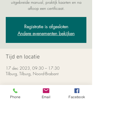
uitgebreide manual, praktijk kaarten en na
afloop een certificaat.
Registratie is afgesloten
Andere evenementen bekijken
Tijd en locatie
17 dec 2023, 09:30 – 17:30
Tilburg, Tilburg, Noord-Brabant
Meer informatie
Phone
Email
Facebook
Klik hier om meer over de Access Bars Class te
lezen