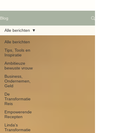
Blog
Alle berichten
Alle berichten
Tips, Tools en
Inspiratie
Ambitieuze
bewuste vrouw
Business,
Ondernemen,
Geld
De
Transformatie
Reis
Empowerende
Recepten
Linda's
Transformatie