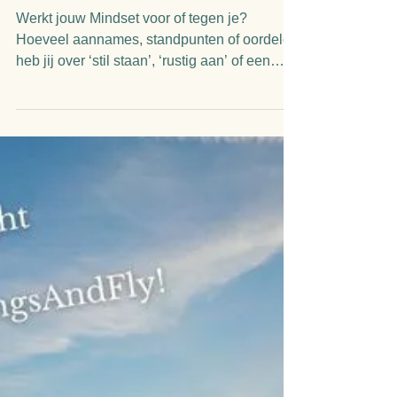
Linda Verschuren
4 minuten om te lezen
8 Tips om met gemak je rust
te pakken
Werkt jouw Mindset voor of tegen je?
Hoeveel aannames, standpunten of oordelen
heb jij over ‘stil staan’, ‘rustig aan’ of een
‘tandje...