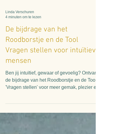
Spring... Val... Vlieg...
Toen ik een paar jaar geleden de keus
maakte om mijn baan in het onderwijs op te
geven zonder dat ik wist wat ik dan wilde
gaan doen,...
Linda Verschuren
4 minuten om te lezen
De bijdrage van het
Roodborstje en de Tool
Vragen stellen voor intuïtieve
mensen
Ben jij intuïtief, gewaar of gevoelig? Ontvang