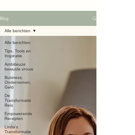
Blog
Alle berichten
Alle berichten
Tips, Tools en
Inspiratie
Ambitieuze
bewuste vrouw
Business,
Ondernemen,
Geld
De
Transformatie
Reis
Empowerende
Recepten
Linda's
Transformatie