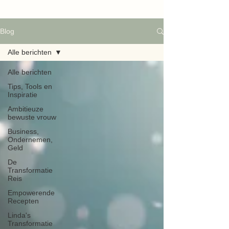
Blog
Alle berichten
Alle berichten
Tips, Tools en
Inspiratie
Ambitieuze
bewuste vrouw
Business,
Ondernemen,
Geld
De
Transformatie
Reis
Empowerende
Recepten
Linda's
Transformatie