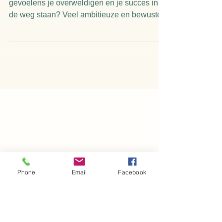
en Gevoelens voor Meer
Succes en Geluk
Heb je ooit het gevoel dat je gedachten en
gevoelens je overweldigen en je succes in
de weg staan? Veel ambitieuze en bewuste...
Phone
Email
Facebook