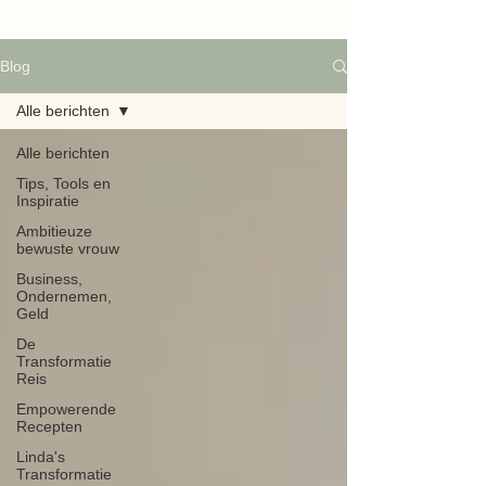
Blog
Alle berichten
Alle berichten
Tips, Tools en
Inspiratie
Ambitieuze
bewuste vrouw
Business,
Ondernemen,
Geld
De
Transformatie
Reis
Empowerende
Recepten
Linda's
Transformatie