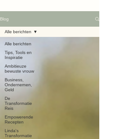
Blog
Alle berichten
Alle berichten
Tips, Tools en
Inspiratie
Ambitieuze
bewuste vrouw
Business,
Ondernemen,
Geld
De
Transformatie
Reis
Empowerende
Recepten
Linda's
Transformatie