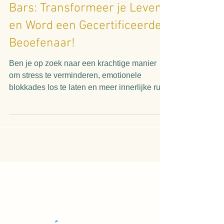
Linda Verschuren
2 minuten om te lezen
Ontdek de Magie van Access
Bars: Transformeer je Leven
en Word een Gecertificeerde
Beoefenaar!
Ben je op zoek naar een krachtige manier
om stress te verminderen, emotionele
blokkades los te laten en meer innerlijke rust
te ervaren?...