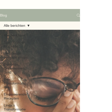
Blog
Alle berichten
Alle berichten
Tips, Tools en
Inspiratie
Ambitieuze
bewuste vrouw
Business,
Ondernemen,
Geld
De
Transformatie
Reis
Empowerende
Recepten
Linda's
Transformatie