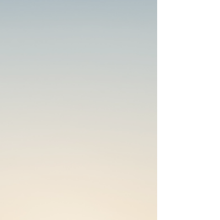
de weg staan? Veel ambitieuze en bewuste...