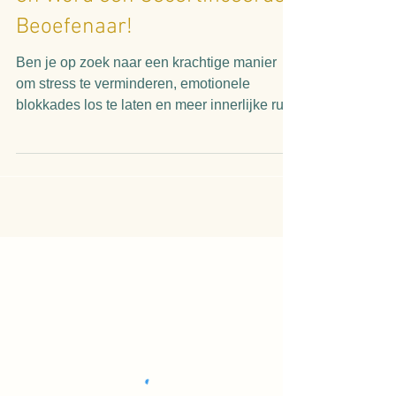
2 minuten om te lezen
Ontdek de Magie van Access
Bars: Transformeer je Leven
en Word een Gecertificeerde
Beoefenaar!
Ben je op zoek naar een krachtige manier
om stress te verminderen, emotionele
blokkades los te laten en meer innerlijke rust
te ervaren?...