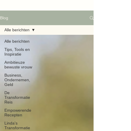
Blog
Alle berichten
Alle berichten
Tips, Tools en
Inspiratie
Ambitieuze
bewuste vrouw
Business,
Ondernemen,
Geld
De
Transformatie
Reis
Empowerende
Recepten
Linda's
Transformatie