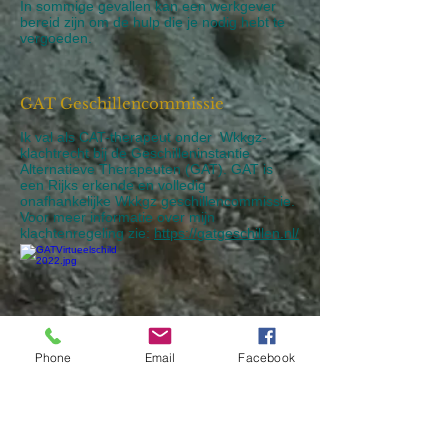
In sommige gevallen kan een werkgever
bereid zijn om de hulp die je nodig hebt te
vergoeden.
GAT Geschillencommissie
Ik val als CAT-therapeut onder Wkkgz-
klachtrecht bij de Geschilleninstantie
Alternatieve Therapeuten (GAT). GAT is
een Rijks erkende en volledig
onafhankelijke Wkkgz geschillencommissie.
Voor meer informatie over mijn
klachtenregeling zie:
https://gatgeschillen.nl/
Phone
Email
Facebook
Klachtenregeling cursus: