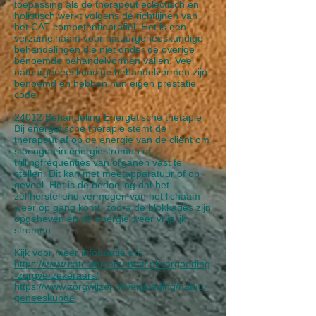
toepassing als de therapeut eclectisch en
holistisch werkt volgens de richtlijnen van
het CAT-competentieprofiel. Het is een
verzamelnaam voor natuurgeneeskundige
behandelingen die niet onder de overige
benoemde behandelvormen vallen. Veel
natuurgeneeskundige behandelvormen zijn
benoemd en hebben hun eigen prestatie
code.
24012 Behandeling Energetische therapie
Bij energetische therapie stemt de
therapeut af op de energie van de cliënt om
storingen in energiestromen of
trillingfrequenties van organen vast te
stellen. Dit kan met meetapparatuur of op
gevoel. Het is de bedoeling dat het
zelfherstellend vermogen van het lichaam
weer op gang komt, zodra de blokkades zijn
opgeheven en de energie weer vrijelijk
stromen.
Kijk voor meer informatie op:
https://www.catcomplementair.nl/vergoeding
-zorgverzekeraars/
https://www.zorgwijzer.nl/vergoeding/natuur
geneeskunde