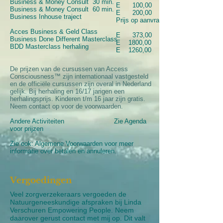
Business & Money Consult 30 min.
E
100,00
Business & Money Consult 60 min.
E
2
00,00
Business Inhouse traject
Prijs op aanvraag
Acces Business & Geld Class
E 373,00
Business Done Different Masterclass
E 1800,00
BDD Masterclass herhaling
E 1260,00
De prijzen van de cursussen van Access
Consciousness™ zijn internationaal vastgesteld
en de officiële cursussen zijn overal in Nederland
gelijk. Bij herhaling en 16/17 jarigen een
herhalingsprijs. Kinderen t/m 16 jaar zijn gratis.
Neem contact op voor de voorwaarden.
Andere Activiteiten Zie Agenda
voor prijzen
Zie ook:
Algemene Voorwaarden
voor meer
informatie over betalen en annuleren.
Vergoedingen
Veel zorgverzekeraars vergoeden de
Natuurgeneeskundige afspraken bij Linda
Verschuren Empowering People. Neem
daarover gerust contact met mij op. Dit valt