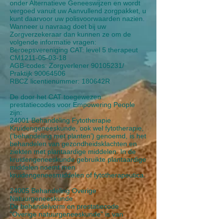
onder Alternatieve Geneeswijzen en wordt
vergoed vanuit uw Aanvullend zorgpakket, u
kunt daarvoor uw polisvoorwaarden nazien.
Wanneer u navraag doet bij uw
Zorgverzekeraar dan kunnen ze om de
volgende informatie vragen:
Beroepsvereniging CAT: level 5 therapeut
CM1211-05-03-18
AGB-codes: Zorgverlener
90105231
/
Praktijk
90064506
RBCZ licentienummer: 180642R
De door het CAT toegewezen
prestatiecodes voor Empowering People
zijn:
24001 Behandeling Fytotherapie
Kruidengeneeskunde, ook wel fytotherapie,
(‘behandeling met planten’) genoemd, is het
behandelen van gezondheidsklachten en
ziekten met plantaardige middelen. In de
kruidengeneeskunde gebruikte plantaardige
middelen noemt men
kruidengeneesmiddelen of fytotherapeutica.
24005 Behandeling Overige
Natuurgeneeskunde
De behandelvorm en prestatiecode
”Overige natuurgeneeskunde” is van