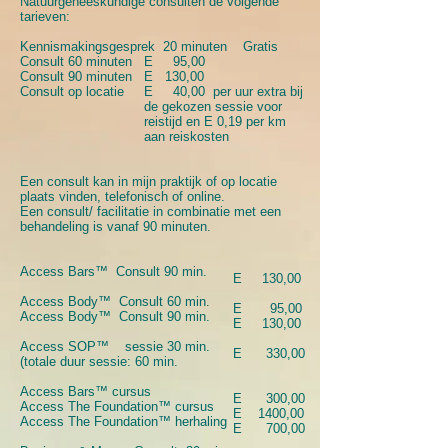
Natuurgeneeskundige consulten de volgende
tarieven:
Kennismakingsgesprek 20 minuten Gratis
Consult 60 minuten
E 95,00
Consult 90 minuten
E 130,00
Consult op locatie
E 40,00 per uur extra bij
de gekozen sessie voor
reistijd
en E 0,19 per km
aan reiskosten
Een consult kan in mijn praktijk of op locatie
plaats vinden, telefonisch of online.
Een consult/ facilitatie in combinatie met een
behandeling is vanaf 90 minuten.
Access Bars™ Consult 90 min.
E 130,00
Access Body™ Consult 60 min.
E 95,00
Access Body™ Consult 90 min.
E 130,00
Access SOP™ sessie 30 min.
E 330,00
(totale duur sessie: 60 min.
Access Bars™ cursus
E 300,00
Access The Foundation™ cursus
E 1400,00
Access The Foundation™ herhaling
E 700,00